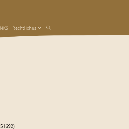
INKS
Rechtliches
951692)